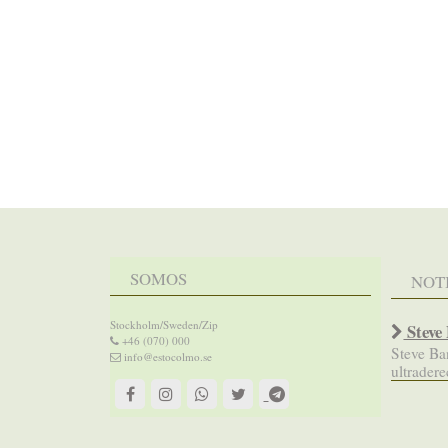
SOMOS
NOT
Stockholm/Sweden/Zip
Steve
+46 (070) 000
Steve B
info@estocolmo.se
ultrader