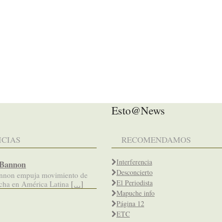
Esto@News
ICIAS
RECOMENDAMOS
Interferencia
 Bannon
Desconcierto
annon empuja movimiento de
El Periodista
echa en América Latina
[…]
Mapuche info
Página 12
ETC