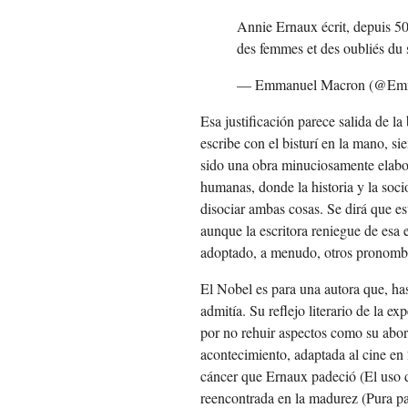
Annie Ernaux écrit, depuis 50 
des femmes et des oubliés du si
— Emmanuel Macron (@Em
Esa justificación parece salida de l
escribe con el bisturí en la mano, s
sido una obra minuciosamente elabora
humanas, donde la historia y la soc
disociar ambas cosas. Se dirá que e
aunque la escritora reniegue de esa e
adoptado, a menudo, otros pronombres
El Nobel es para una autora que, has
admitía. Su reflejo literario de la 
por no rehuir aspectos como su abor
acontecimiento, adaptada al cine en 
cáncer que Ernaux padeció (El uso de
reencontrada en la madurez (Pura pas