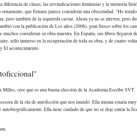
 diferencia de clases, las reivindicaciones feministas y la memoria histó
odo ornamento, que Ernaux parece considerar una obscenidad. “He tenid
cha, pero también de la izquierda caviar. Ahora ya no se atreven, pero
mbió con la publicación de Los años (2008), gran fresco sobre los cam
e muchos consideran su obra maestra. En España, sus libros llegaron de
aire, sello inmerso en la recuperación de toda su obra, y de cuatro vol
 y El acontecimiento.
toficcional"
ka Milles, cree que es una buena elección de la Academia.Escribe SVT.
tecesora de la ola de autoficción que nos inundó. Ella misma estaría muy 
ibe autobiográficamente. Ella tiene cuidado de que no se deje entrar la f
lam.