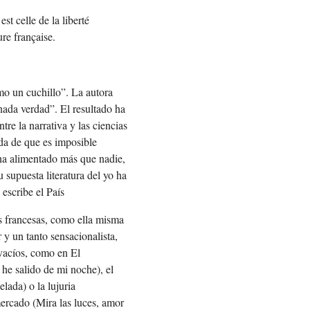
st celle de la liberté
ure française.
omo un cuchillo”. La autora
inada verdad”. El resultado ha
re la narrativa y las ciencias
da de que es imposible
 ha alimentado más que nadie,
u supuesta literatura del yo ha
escribe el País
as francesas, como ella misma
 y un tanto sensacionalista,
 vacíos, como en El
he salido de mi noche), el
lada) o la lujuria
mercado (Mira las luces, amor