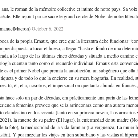
ans, le roman de la mémoire collective et intime de notre pays. Sa voix e
ècle. Elle rejoint par ce sacre le grand cercle de Nobel de notre littérat
manuelMacron)
October 6, 2022
a boca de la propia Ernaux, que cree que la literatura debe funcionar “c
iempre dispuesta a tocar el hueso, a llegar “hasta el fondo de una determ
da a lo largo de las últimas cinco décadas y situada a medio camino ent
iología cuentan tanto como el recuerdo individual. Ernaux está convenci
ste es el primer Nobel que premia la autoficción, un subgénero que ella
tiqueta y de todo lo que la encierre en su mera biografía. En realidad, s
: tú, él, ella, nosotros, el impersonal on que tanto abunda en francés., 
ta hace solo un par de décadas, era prácticamente una paria de las letr
experiencia femenina provoco que se la arrinconara como una autora menor
to clandestino en los sesenta (tanto en su primera novela, Los armarios
2021), la muerte de su padre (El lugar), la enfermedad de su madre (No 
 la foto), la mediocridad de la vida familiar (La vergüenza, La mujer he
ión). Y por mezclar los viajes en tren suburbano y las visitas al hiper