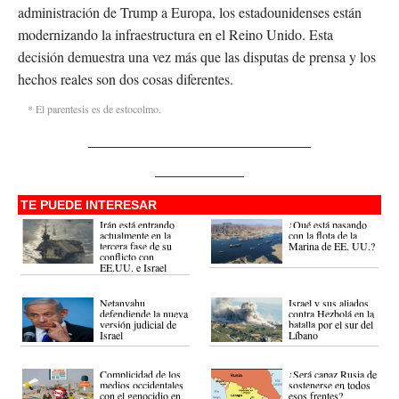
administración de Trump a Europa, los estadounidenses están
modernizando la infraestructura en el Reino Unido. Esta
decisión demuestra una vez más que las disputas de prensa y los
hechos reales son dos cosas diferentes.
* El parentesis es de estocolmo.
TE PUEDE INTERESAR
Irán está entrando
¿Qué está pasando
actualmente en la
con la flota de la
tercera fase de su
Marina de EE. UU.?
conflicto con
EE.UU. e Israel
Netanyahu
Israel y sus aliados
defendiende la nueva
contra Hezbolá en la
versión judicial de
batalla por el sur del
Israel
Líbano
Complicidad de los
¿Será capaz Rusia de
medios occidentales
sostenerse en todos
con el genocidio en
esos frentes?