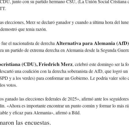
 CDU, junto con su partido hermano CSU, (La Unión Social Cristiana d
 TT.
s elecciones, Merz se declaró ganador y cuando a última hora del lune
se demostró que tenía razón.
Alternativa para Alemania (AfD),
 fue el nacionalista de derecha
 para un partido de extrema derecha en Alemania desde la Segunda Guer
ocristiana (CDU), Friedrich Merz
, celebró este domingo ser la f
escartó una coalición con la derecha soberanista de AfD, que logró un 
 SPD y a los verdes) para conformar un Gobierno. Le podría valer sólo
los votos.
ganado las elecciones federales de 2025», afirmó ante los seguidores
lín. «Ahora es importante encontrar un punto común y formar lo más rá
table y eficaz para Alemania», afirmó a Bild.
rmaron las encuestas.