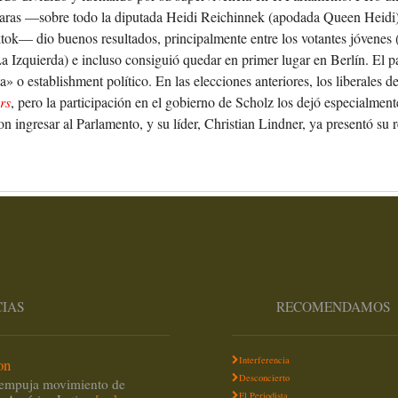
caras —sobre todo la diputada Heidi Reichinnek (apodada Queen Heidi)
ktok— dio buenos resultados, principalmente entre los votantes jóvenes
 Izquierda) e incluso consiguió quedar en primer lugar en Berlín. El pa
a» o establishment político. En las elecciones anteriores, los liberales 
rs
, pero la participación en el gobierno de Scholz los dejó especialment
ron ingresar al Parlamento, y su líder, Christian Lindner, ya presentó su
CIAS
RECOMENDAMOS
Interferencia
on
Desconcierto
empuja movimiento de
El Periodista