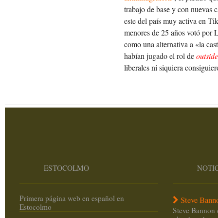
trabajo de base y con nuevas 
este del país muy activa en Ti
menores de 25 años votó por La
como una alternativa a «la cast
habían jugado el rol de
outside
liberales ni siquiera consiguie
ESTOCOLMO
NOTI
Primera página web en español en
Steve Bann
Estocolmo
Steve Bannon 