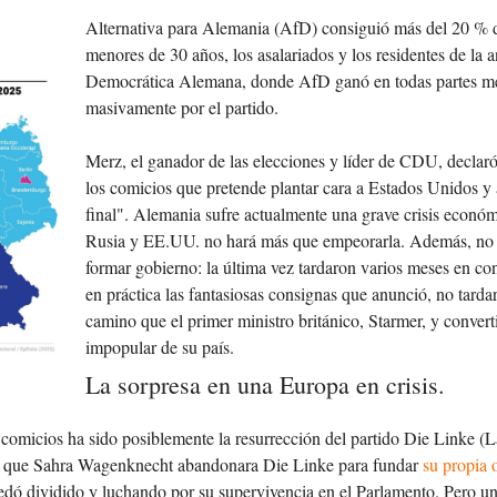
Alternativa para Alemania (AfD) consiguió más del 20 % d
menores de 30 años, los asalariados y los residentes de la 
Democrática Alemana, donde AfD ganó en todas partes me
masivamente por el partido.
Merz, el ganador de las elecciones y líder de CDU, declaró
los comicios que pretende plantar cara a Estados Unidos y 
final". Alemania sufre actualmente una grave crisis económ
Rusia y EE.UU. no hará más que empeorarla. Además, no p
formar gobierno: la última vez tardaron varios meses en co
en práctica las fantasiosas consignas que anunció, no tarda
camino que el primer ministro británico, Starmer, y converti
impopular de su país.
La sorpresa en una Europa en crisis.
comicios ha sido posiblemente la resurrección del partido Die Linke (L
e que Sahra Wagenknecht abandonara Die Linke para fundar
su propia 
quedó dividido y luchando por su supervivencia en el Parlamento. Pero 