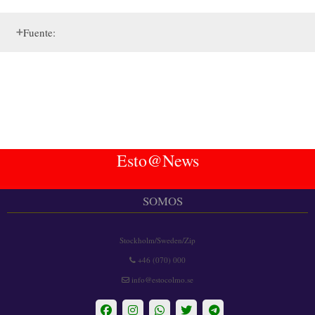
Fuente:
Esto@News
SOMOS
Stockholm/Sweden/Zip
+46 (070) 000
info@estocolmo.se