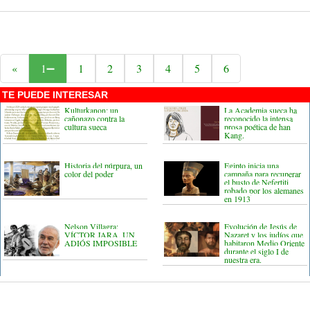
«
1
1
2
3
4
5
6
TE PUEDE INTERESAR
Kulturkanon: un
La Academia sueca ha
cañonazo contra la
reconocido la intensa
cultura sueca
prosa poética de han
Kang.
Historia del púrpura, un
Egipto inicia una
color del poder
campaña para recuperar
el busto de Nefertiti
robado por los alemanes
en 1913
Nelson Villagra:
Evolución de Jesús de
VÍCTOR JARA, UN
Nazaret y los judíos que
ADIÓS IMPOSIBLE
habitaron Medio Oriente
durante el siglo I de
nuestra era.